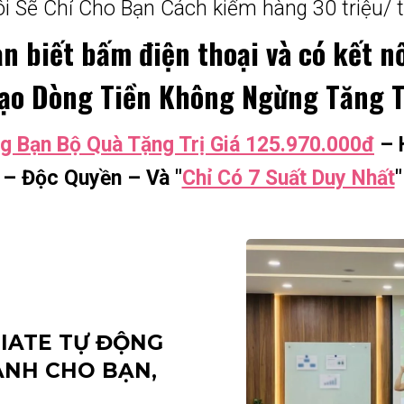
ôi Sẽ Chỉ Cho Bạn Cách kiếm hàng 30 triệu/ 
n biết bấm điện thoại và có kết n
Tạo Dòng Tiền Không Ngừng Tăng T
g Bạn Bộ Quà Tặng Trị Giá 125.970.000đ
– 
– Độc Quyền – Và "
Chỉ Có 7 Suất Duy Nhất
"
LIATE TỰ ĐỘNG
DÀNH CHO BẠN,