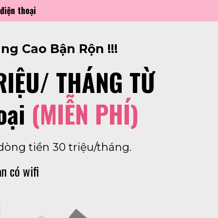
điện thoại
ng Cao Bận Rộn !!!
RIỆU/ THÁNG TỪ
oại
(MIỄN PHÍ)
dòng tiền 30 triệu/tháng.
n có wifi