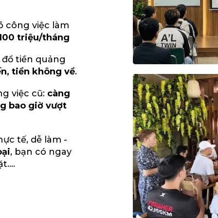
õ công việc làm
100 triệu/tháng
 đổ tiền quảng
n, tiền không về
.
g việc cũ:
càng
g bao giờ vượt
ực tế, dễ làm -
oại
, bạn có ngay
....