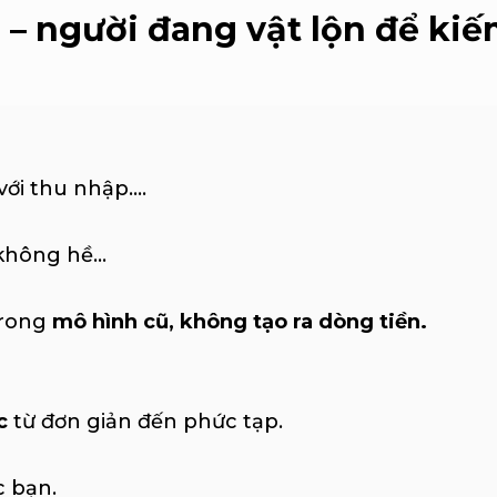
– người đang vật lộn để kiếm
i thu nhập....
hông hề...
trong
mô hình cũ, không tạo ra dòng tiền.
c
từ đơn giản đến phức tạp.
 bạn.