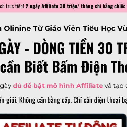
ch trưc tiếp
! 2 ngày Affiliate 30 triệu/ tháng chỉ bằng chiếc 
n Olinine Từ Giáo Viên Tiểu Học Vù
GÀY - DÒNG TIỀN 30 T
 cần Biết Bấm Điện Th
ngày
đủ để bật mô hình Affiliate
và tạo 
n giỏi. Không cần bằng cấp. Chỉ cần điện thoại bạ