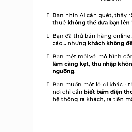
Bạn nhìn AI càn quét, thấy r
thuê
không thể đưa bạn lên 
Bạn đã thử bán hàng online,
cáo… nhưng
khách không đế
Bạn mệt mỏi với mô hình côn
làm càng kẹt, thu nhập khôn
ngưỡng
.
Bạn muốn một lối đi khác - th
nơi chỉ cần
biết bấm điện th
hệ thống ra khách, ra tiền mặt