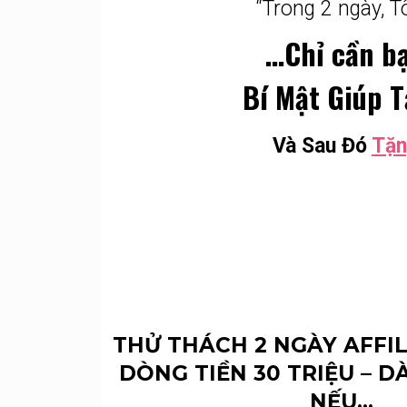
“Trong 2 ngày, T
…Chỉ cần bạ
Bí Mật Giúp 
Và Sau Đó
Tặn
THỬ THÁCH 2 NGÀY AFFI
DÒNG TIỀN 30 TRIỆU – 
NẾU...