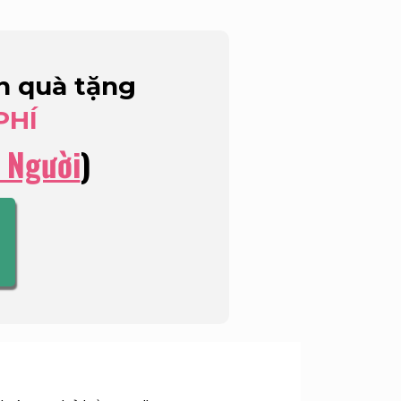
n quà tặng
PHÍ
 Người
)