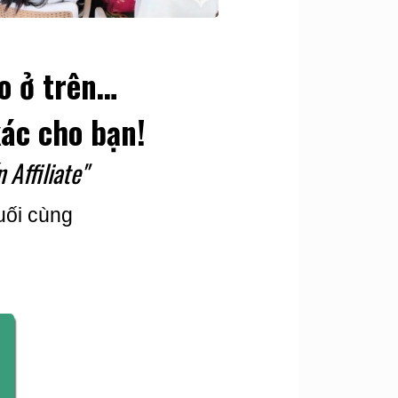
o ở trên…
ác cho bạn!
 Affiliate"
uối cùng