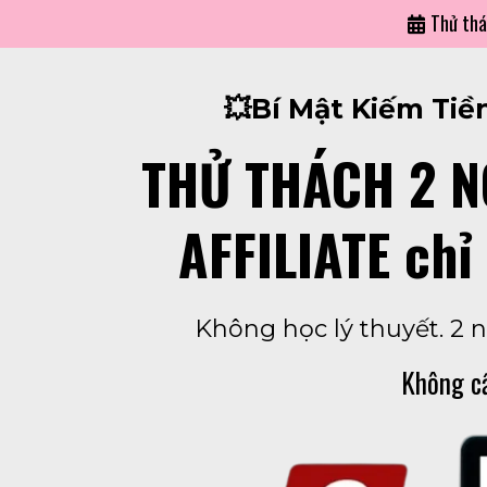
Thử thá
💥Bí Mật Kiếm Tiề
THỬ THÁCH 2 N
AFFILIATE chỉ
Không học lý thuyết. 2 
Không cầ