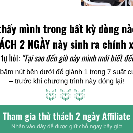
thấy mình trong bất kỳ dòng nà
ÁCH 2 NGÀY này sinh ra chính x
 tự hỏi:
"Tại sao đến giờ này mình mới biết đến
bấm nút bên dưới để giành 1 trong 7 suất c
– trước khi chương trình này đóng lại!
Tham gia thử thách 2 ngày Affiliate
Nhấn vào đây để được giữ chỗ ngay bây giờ