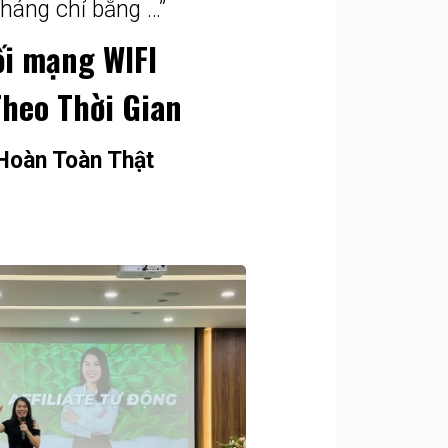
tháng chỉ bằng …”
ối mạng WIFI
heo Thời Gian
Hoàn Toàn Thật